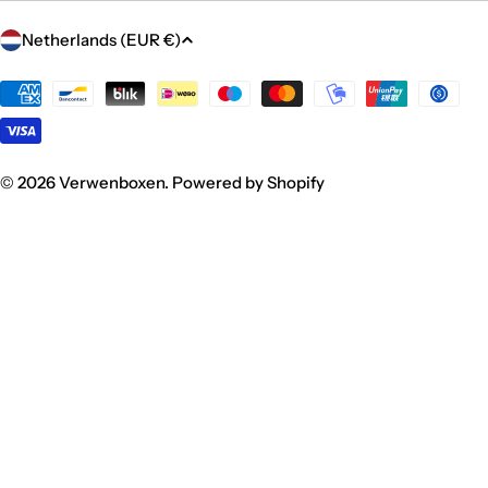
C
Netherlands (EUR €)
o
u
Payment
methods
n
t
r
© 2026
Verwenboxen
.
Powered by Shopify
y
/
r
e
g
i
o
n