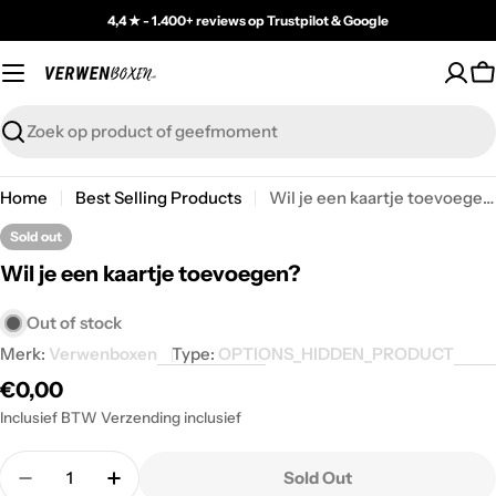
Skip
4,4 ★ - 1.400+ reviews op Trustpilot & Google
to
content
C
Zoeken
Home
Best Selling Products
Wil je een kaartje toevoegen?
Sold out
Wil je een kaartje toevoegen?
Out of stock
Merk:
Verwenboxen
Type:
OPTIONS_HIDDEN_PRODUCT
Regular
€0,00
price
Inclusief BTW Verzending inclusief
Quantity
Sold Out
Decrease Quantity For Wil Je Een Kaartje Toevoeg
Increase Quantity For Wil Je Een Kaartj