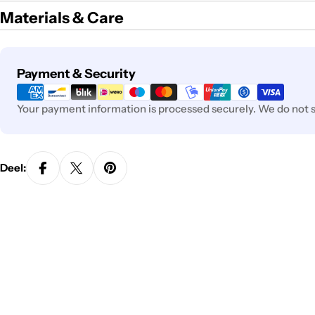
Materials & Care
Payment
Payment & Security
methods
Your payment information is processed securely. We do not st
Deel: