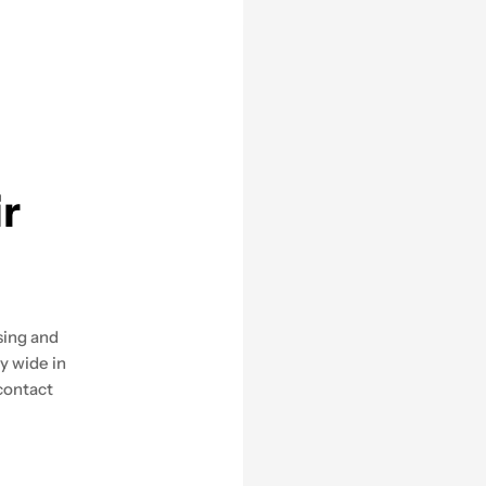
ir
sing and
y wide in
 contact