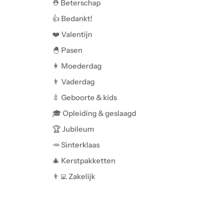
⛑️ Beterschap
👍 Bedankt!
❤️ Valentijn
🐣 Pasen
👩 Moederdag
👨 Vaderdag
🍼 Geboorte & kids
🎓 Opleiding & geslaagd
🏆 Jubileum
🥕 Sinterklaas
🎄 Kerstpakketten
👨‍💻 Zakelijk