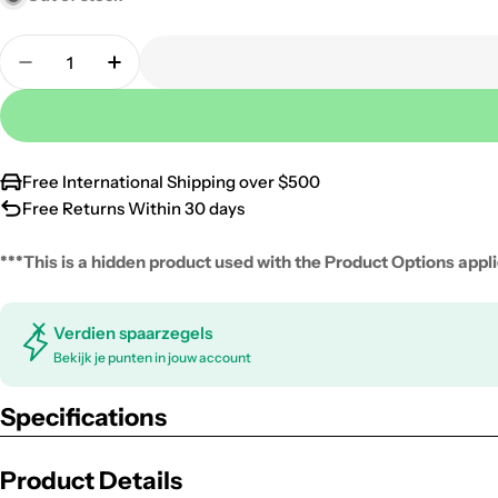
Quantity
Decrease Quantity For Voeg Snacks Toe
Increase Quantity For Voeg Snacks Toe
Free International Shipping over $500
Free Returns Within 30 days
***This is a hidden product used with the Product Options applic
Verdien spaarzegels
Bekijk je punten in jouw account
Specifications
Product Details