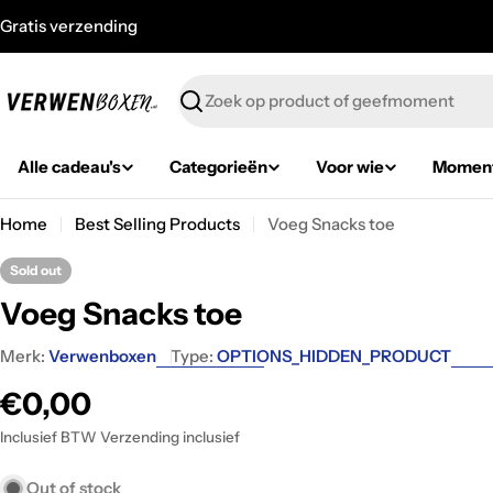
Skip
Gratis verzending
to
content
Zoeken
Alle cadeau's
Categorieën
Voor wie
Momen
Home
Best Selling Products
Voeg Snacks toe
Sold out
Voeg Snacks toe
Merk:
Verwenboxen
Type:
OPTIONS_HIDDEN_PRODUCT
Regular
€0,00
price
Inclusief BTW Verzending inclusief
Out of stock