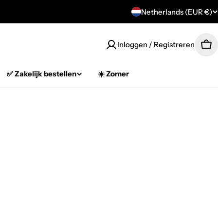
C
Netherlands (EUR €)
o
Inloggen / Registreren
Car
u
n
✅ Zakelijk bestellen
☀️ Zomer
t
r
y
/
r
e