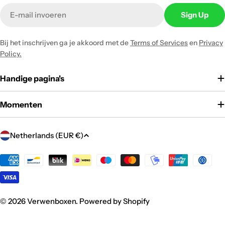
Email
Sign Up
Bij het inschrijven ga je akkoord met de
Terms of Services
en
Privacy
Policy.
Handige pagina's
Momenten
C
Netherlands (EUR €)
o
u
Payment
methods
n
t
r
© 2026
Verwenboxen
.
Powered by Shopify
y