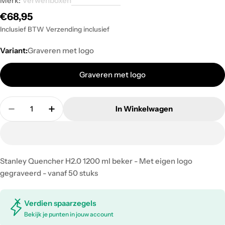
Merk:
Verwenboxen
Regular
€68,95
price
Inclusief BTW Verzending inclusief
Variant:
Graveren met logo
Graveren met logo
Quantity
In Winkelwagen
Decrease Quantity For Stanley Quencher H2.0 1200
Increase Quantity For Stanley Quencher 
Stanley Quencher H2.0 1200 ml beker - Met eigen logo
gegraveerd - vanaf 50 stuks
Verdien spaarzegels
Bekijk je punten in jouw account