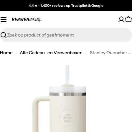
Skip
4,4 ★ - 1.400+ reviews op Trustpilot & Google
to
content
C
Zoeken
Home
Alle Cadeau- en Verwenboxen
Stanley Quencher H2.0 1200 ml beker - Met eigen logo gegraveerd - vanaf 50 stuks
Open media 0 in modal