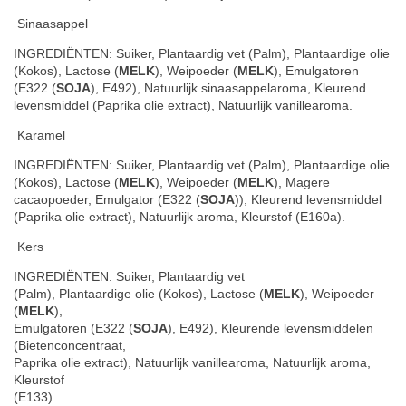
Sinaasappel
INGREDIËNTEN: Suiker, Plantaardig vet (Palm), Plantaardige olie
(Kokos), Lactose (
MELK
), Weipoeder (
MELK
), Emulgatoren
(E322 (
SOJA
), E492), Natuurlijk sinaasappelaroma, Kleurend
levensmiddel (Paprika olie extract), Natuurlijk vanillearoma.
Karamel
INGREDIËNTEN: Suiker, Plantaardig vet (Palm), Plantaardige olie
(Kokos), Lactose (
MELK
), Weipoeder (
MELK
), Magere
cacaopoeder, Emulgator (E322 (
SOJA
)), Kleurend levensmiddel
(Paprika olie extract), Natuurlijk aroma, Kleurstof (E160a).
Kers
INGREDIËNTEN: Suiker, Plantaardig vet
(Palm), Plantaardige olie (Kokos), Lactose (
MELK
), Weipoeder
(
MELK
),
Emulgatoren (E322 (
SOJA
), E492), Kleurende levensmiddelen
(Bietenconcentraat,
Paprika olie extract), Natuurlijk vanillearoma, Natuurlijk aroma,
Kleurstof
(E133).