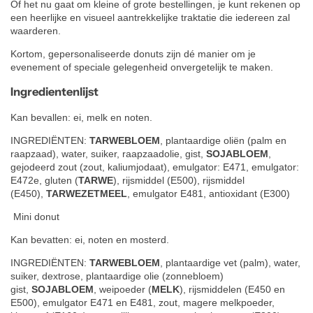
Of het nu gaat om kleine of grote bestellingen, je kunt rekenen op
een heerlijke en visueel aantrekkelijke traktatie die iedereen zal
waarderen.
Kortom, gepersonaliseerde donuts zijn dé manier om je
evenement of speciale gelegenheid onvergetelijk te maken.
Ingredientenlijst
Kan bevallen: ei, melk en noten.
INGREDIËNTEN:
TARWEBLOEM
, plantaardige oliën (palm en
raapzaad), water, suiker, raapzaadolie, gist,
SOJABLOEM
,
gejodeerd zout (zout, kaliumjodaat), emulgator: E471, emulgator:
E472e, gluten (
TARWE
), rijsmiddel (E500), rijsmiddel
(E450),
TARWEZETMEEL
, emulgator E481, antioxidant (E300)
Mini donut
Kan bevatten: ei, noten en mosterd.
INGREDIËNTEN:
TARWEBLOEM
, plantaardige vet (palm), water,
suiker, dextrose, plantaardige olie (zonnebloem)
gist,
SOJABLOEM
, weipoeder (
MELK
), rijsmiddelen (E450 en
E500), emulgator E471 en E481, zout, magere melkpoeder,