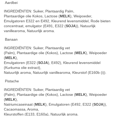
Aardbei
INGREDIËNTEN: Suiker, Plantaardig Palm,
Plantaardige olie Kokos, Lactose (
MELK
), Weipoeder,
Emulgatoren E322 en E492, Kleurend levensmiddel, Rode bieten
concentraat, emulgator (E491, E322 (
SOJA
)), Natuurlijk
vanillearoma, Natuurlijk aroma.
Banaan
INGREDIËNTEN: Suiker, Plantaardig vet
(Palm), Plantaardige olie (Kokos), Lactose (
MELK
), Weipoeder
(
MELK
),
Emulgatoren (E322 (
SOJA
), E492), Kleurend levensmiddel
(Kurkuma olie extract),
Natuurlijk aroma, Natuurlijk vanillearoma, Kleurstof (E160b (i)).
Pistache
INGREDIËNTEN: Suiker, Plantaardig vet
(Palm), Plantaardige olie (Kokos), Lactose (
MELK
), Weipoeder
(
MELK
),
Natriumcaseinaat (
MELK
), Emulgatoren (E492, E322 (
SOJA
)),
Cacaomassa, Aroma,
Kleurstoffen (E133, E160a), Natuurlijk aroma.