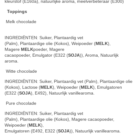
kleurstof (E160a), natuurlijke aroma, meelverbeteraar (E300)
Toppings
Melk chocolade
INGREDIËNTEN: Suiker, Plantaardig vet
(Palm), Plantaardige olie (Kokos), Weipoeder (
MELK
),
Magere
MELK
poeder, Magere
cacaopoeder, Emulgator (E322 (
SOJA
)), Aroma, Natuurlijk
aroma.
Witte chocolade
INGREDIËNTEN: Suiker, Plantaardig vet (Palm), Plantaardige olie
(Kokos), Lactose (
MELK
), Weipoeder (
MELK
), Emulgatoren
(E322 (
SOJA
), E492), Natuurlijk vanillearoma.
Pure chocolade
INGREDIËNTEN: Suiker, Plantaardig vet
(Palm), Plantaardige olie (Kokos), Magere cacaopoeder,
Weipoeder (
MELK
),
Emulgatoren (E492, E322 (
SOJA
)), Natuurlijk vanillearoma.