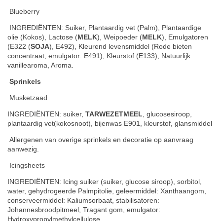
Blueberry
INGREDIËNTEN: Suiker, Plantaardig vet (Palm), Plantaardige
olie (Kokos), Lactose (
MELK
), Weipoeder (
MELK
), Emulgatoren
(E322 (
SOJA
), E492), Kleurend levensmiddel (Rode bieten
concentraat, emulgator: E491), Kleurstof (E133), Natuurlijk
vanillearoma, Aroma.
Sprinkels
Musketzaad
INGREDIËNTEN: suiker,
TARWEZETMEEL
, glucosesiroop,
plantaardig vet(kokosnoot), bijenwas E901, kleurstof, glansmiddel
Allergenen van overige sprinkels en decoratie op aanvraag
aanwezig.
Icingsheets
INGREDIËNTEN: Icing suiker (suiker, glucose siroop), sorbitol,
water, gehydrogeerde Palmpitolie, geleermiddel: Xanthaangom,
conserveermiddel: Kaliumsorbaat, stabilisatoren:
Johannesbroodpitmeel, Tragant gom, emulgator:
Hydroxypropylmethylcellulose.