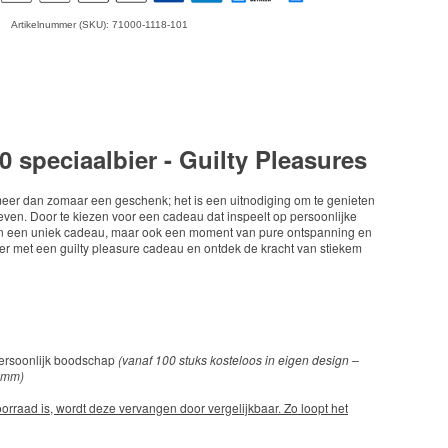
Artikelnummer (SKU): 71000-1118-101
0 speciaalbier -
Guilty Pleasures
eer dan zomaar een geschenk; het is een uitnodiging om te genieten
even. Door te kiezen voor een cadeau dat inspeelt op persoonlijke
leen een uniek cadeau, maar ook een moment van pure ontspanning en
der met een guilty pleasure cadeau en ontdek de kracht van stiekem
persoonlijk boodschap
(vanaf 100 stuks kosteloos in eigen design –
95mm)
rraad is, wordt deze vervangen door vergelijkbaar. Zo loopt het