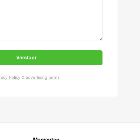
Verstuur
vacy Policy
&
advertising terms
Momenten