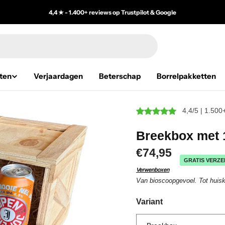
4,4 ★ - 1.400+ reviews op Trustpilot & Google
ten
Verjaardagen
Beterschap
Borrelpakketten
4,4/5 | 1.500
Breekbox met 1
€74,95
GRATIS VERZE
Verwenboxen
Van bioscoopgevoel. Tot huis
Variant