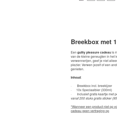
Breekbox met 1
Een
guilty pleasure cadeau
is m
van de kleine geneugten in het l
verwennerijen, geef je niet al
plezier. Verwen jezelf of een an
genieten.
Inhoud
:
· Breekbox incl. breekijzer
· 10x Speciaalbier (330ml)
· Inclusief gratis kaartje met 
vanaf 200 stuks gratis sticker (
*Wanneer een product niet op voo
cadeau geen vertraging op