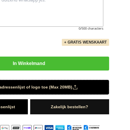
0/500 characters
+ GRATIS WENSKAART
In Winkelmand
adressenlijst of logo toe (Max 20MB)
senlijst
Zakelijk bestellen?