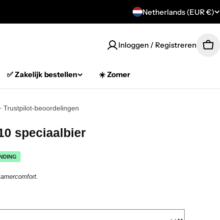
C
Netherlands (EUR €)
o
Inloggen / Registreren
Car
u
n
✅ Zakelijk bestellen
☀️ Zomer
t
+ Trustpilot-beoordelingen
r
0 speciaalbier
y
/
NDING
r
kamercomfort.
e