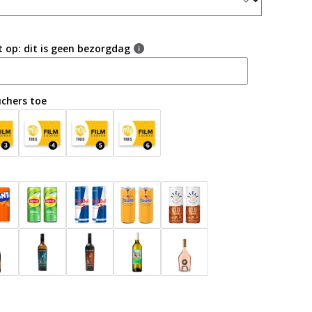
g
i
t op: dit is geen bezorgdag
o
n
uchers toe