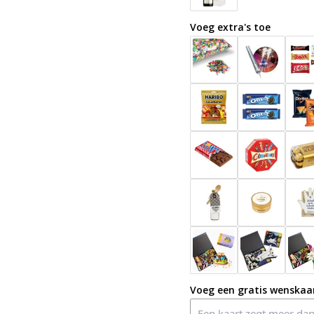
Voeg extra's toe
Voeg een gratis wenskaar