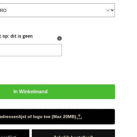
g
i
o
 op: dit is geen
n
In Winkelmand
adressenlijst of logo toe (Max 20MB)