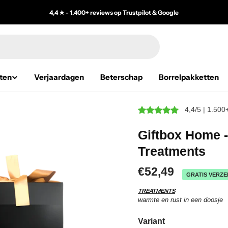
4,4 ★ - 1.400+ reviews op Trustpilot & Google
ten
Verjaardagen
Beterschap
Borrelpakketten
4,4/5 | 1.500
Giftbox Home -
Treatments
€52,49
GRATIS VERZE
TREATMENTS
warmte en rust in een doosje
Variant