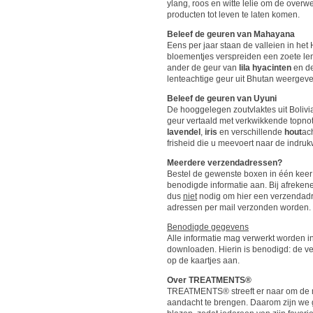
ylang, roos en witte lelie om de overw
producten tot leven te laten komen.
Beleef de geuren van Mahayana
Eens per jaar staan de valleien in het
bloementjes verspreiden een zoete len
ander de geur van
lila hyacinten
en de
lenteachtige geur uit Bhutan weergeve
Beleef de geuren van Uyuni
De hooggelegen zoutvlaktes uit Bolivi
geur vertaald met verkwikkende topno
lavendel
,
iris
en verschillende
hout
ac
frisheid die u meevoert naar de indru
Meerdere verzendadressen?
Bestel de gewenste boxen in één keer
benodigde informatie aan. Bij afrekene
dus
niet
nodig om hier een verzendadr
adressen per mail verzonden worden.
Benodigde gegevens
Alle informatie mag verwerkt worden 
downloaden. Hierin is benodigd: de v
op de kaartjes aan.
Over TREATMENTS®
TREATMENTS® streeft er naar om de m
aandacht te brengen. Daarom zijn we g