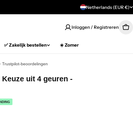
C
Netherlands (EUR €)
o
Inloggen / Registreren
Car
u
n
✅ Zakelijk bestellen
☀️ Zomer
t
+ Trustpilot-beoordelingen
r
 Keuze uit 4 geuren -
y
/
NDING
r
e