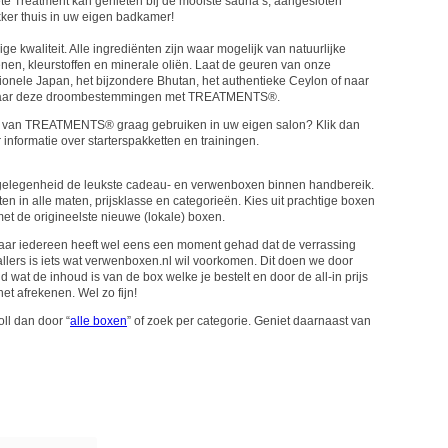
iete Treatment kan genieten bij de mooiste sauna’s, aangesloten
er thuis in uw eigen badkamer!
e kwaliteit. Alle ingrediënten zijn waar mogelijk van natuurlijke
nen, kleurstoffen en minerale oliën. Laat de geuren van onze
ionele Japan, het bijzondere Bhutan, het authentieke Ceylon of naar
rvaar deze droombestemmingen met TREATMENTS®.
n van TREATMENTS® graag gebruiken in uw eigen salon? Klik dan
nformatie over starterspakketten en trainingen.
 gelegenheid de leukste cadeau- en verwenboxen binnen handbereik.
en in alle maten, prijsklasse en categorieën. Kies uit prachtige boxen
t de origineelste nieuwe (lokale) boxen.
maar iedereen heeft wel eens een moment gehad dat de verrassing
allers is iets wat verwenboxen.nl wil voorkomen. Dit doen we door
jd wat de inhoud is van de box welke je bestelt en door de all-in prijs
t afrekenen. Wel zo fijn!
ll dan door “
alle boxen
” of zoek per categorie. Geniet daarnaast van