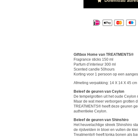
Download adres
Giftbox Home van TREATMENTS®
Fragrance sticks 150 ml
Parfum d’interieur 300 ml
Scented candle 50hours
Korting voor 1 persoon op een aanges
Afmeting verpakking: 14 X 14 X 45 cm
Beleef de geuren van Ceylon
De tempelgrotten uit het oude Ceylon 
Maar de wat meer verborgen grotten d
TREATMENTS® heeft deze geuren geco
authentieke Ceylon.
Beleef de geuren van Shinshiro
Het heuvelachtige streek Shinshiro sta
de rijstvelden in bloei en vullen de kl
Treatments® heeft tonka bonen als bas