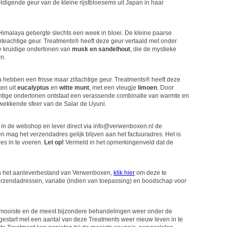
eldigende geur van de kleine rijstbloesems uit Japan in haar
 Himalaya gebergte slechts een week in bloei. De kleine paarse
teachtige geur. Treatments® heeft deze geur vertaald met onder
 kruidige ondertonen van
musk en sandelhout
, die de mystieke
n.
a hebben een frisse maar ziltachtige geur. Treatments® heeft deze
ten uit
eucalyptus
en
witte munt
, met een vleugje
limoen
. Door
htige ondertonen ontstaat een verassende combinatie van warmte en
kwekkende sfeer van de Salar de Uyuni.
 in de webshop en lever direct via info@verwenboxen.nl de
n mag het verzendadres gelijk blijven aan het factuuradres. Het is
es in te voeren.
Let op!
Vermeld in het opmerkingenveld dat de
in het aanleverbestand van Verwenboxen,
klik hier
om deze te
erzendadressen, variatie (indien van toepassing) en boodschap voor
ooiste en de meest bijzondere behandelingen weer onder de
estart met een aantal van deze Treatments weer nieuw leven in te