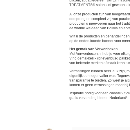
blazen, zodat iedereen van zijn favor
TREATMENTS® salons, of gewoon lekk
Al onze producten zijn van hoogwaardig
oorsprong en compleet vrij van parabe
producten u meevoeren naar het tradit
de warme weldaad van Bolivia en e
Wilt u de producten en behandelinge
op de onderstaande banner voor meer i
Het gemak van Verwenboxen
Met Verwenboxen.nl heb je voor elke
Vind gemakkelijk (brievenbus-) pakkett
van bekende merken of maak kennis me
Verrassingen kunnen heel leuk zijn, 
eigenlijk een tegenvaller was. Tegenv
transparantie te bieden. Zo weet je alti
komen er geen verrassingen meer bij he
Inspiratie nodig voor een cadeau? Scro
gratis verzending binnen Nederland!