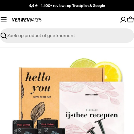
Skip
4,4 ★ - 1.400+ reviews op Trustpilot & Google
to
content
C
Zoeken