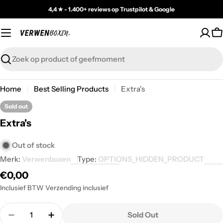
Skip
4,4 ★ - 1.400+ reviews op Trustpilot & Google
to
content
C
Zoeken
Home
Best Selling Products
Extra's
Sold out
Extra's
Out of stock
Merk:
Verwenboxen
Type:
OPTIONS_HIDDEN_PRODUCT
Regular
€0,00
price
Inclusief BTW Verzending inclusief
Quantity
Sold Out
Decrease Quantity For Extra&#39;s
Increase Quantity For Extra&#39;s