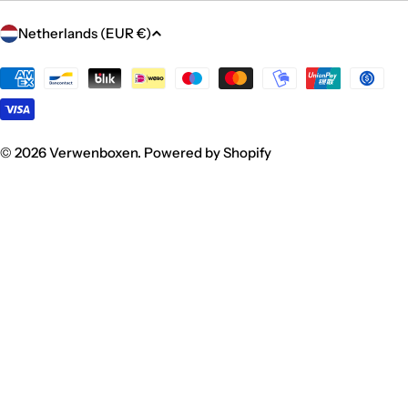
C
Netherlands (EUR €)
o
u
Payment
methods
n
t
r
© 2026
Verwenboxen
.
Powered by Shopify
y
/
r
e
g
i
o
n