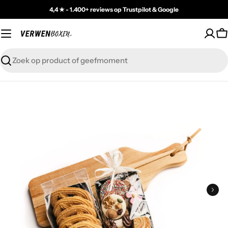
Skip
4,4 ★ - 1.400+ reviews op Trustpilot & Google
to
content
C
Zoeken