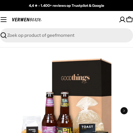
Skip
4,4 ★ - 1.400+ reviews op Trustpilot & Google
to
content
C
Zoeken