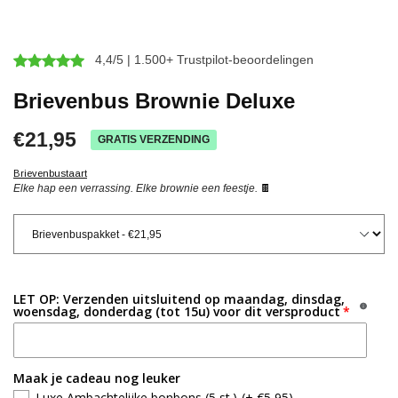
4,4/5 | 1.500+ Trustpilot-beoordelingen
Brievenbus Brownie Deluxe
€21,95
GRATIS VERZENDING
Brievenbustaart
Elke hap een verrassing. Elke brownie een feestje.
🍫
LET OP: Verzenden uitsluitend op maandag, dinsdag,
woensdag, donderdag (tot 15u) voor dit versproduct
Maak je cadeau nog leuker
Luxe Ambachtelijke bonbons (5 st.)
(+ €5,95)