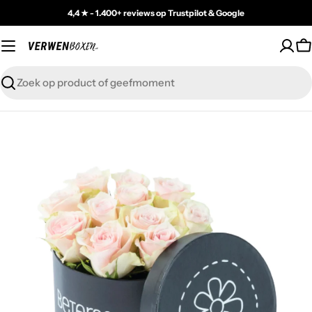
Skip
4,4 ★ - 1.400+ reviews op Trustpilot & Google
to
content
C
Zoeken