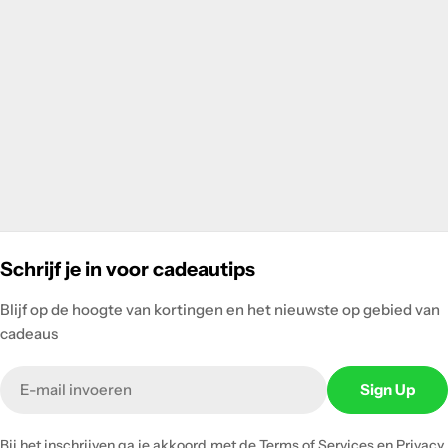
Schrijf je in voor cadeautips
Blijf op de hoogte van kortingen en het nieuwste op gebied van
cadeaus
Email
Sign Up
Bij het inschrijven ga je akkoord met de
Terms of Services
en
Privacy