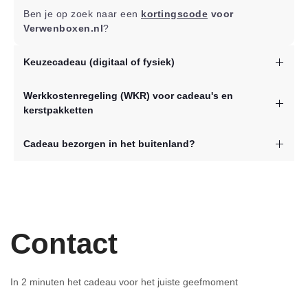
creditcard. De volgende
betaalmogelijkheden
worden
Ben je op zoek naar een
kortingscode
voor
ondersteund
Verwenboxen.nl
?
Keuzecadeau (digitaal of fysiek)
De
Keuzecadeau
van
Verwenboxen.nl
geef je de
Werkkostenregeling (WKR) voor cadeau's en
ontvanger zelf de vrijheid om een cadeau te kiezen dat
kerstpakketten
écht bij hen past.
De feestdagen zijn hét moment om waardering te tonen
Cadeau bezorgen in het buitenland?
aan je medewerkers. Een kerstpakket is een populaire
manier om dit te doen. Maar hoe zit het met de
Voor de bezorging in andere landen gelden afwijkende
belasting? Gelukkig kun je de
werkkostenregeling
tarieven. Onderstaand een overzicht van de
(WKR)
gebruiken om kerstpakketten belastingvrij te
beschikbare bezorglanden en het
bijbehorende
verstrekken. In deze blog leggen we uit hoe dat werkt
bezorgtarief.
en waar je op moet letten.
Contact
In 2 minuten het cadeau voor het juiste geefmoment