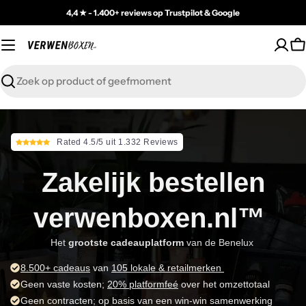
Skip
4,4 ★ - 1.400+ reviews op Trustpilot & Google
to
content
C
Zoeken
Rated 4.5/5 uit 1.332 Reviews
Zakelijk bestellen
verwenboxen.nl™
Het
grootste cadeauplatform
van de Benelux
8.500+ cadeaus
van
105 lokale & retailmerken
Geen vaste kosten;
20% platformfeé
over het omzettotaal
Geen contracten; op basis van een win-win samenwerking