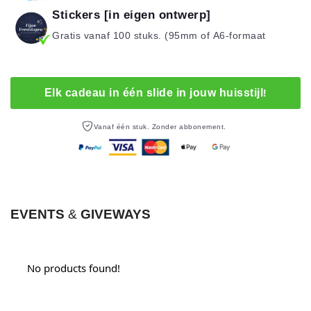
Stickers [in eigen ontwerp]
Gratis vanaf 100 stuks. (95mm of A6-formaat
Elk cadeau in één slide i
n
jouw huisstijl
!
Vanaf één stuk. Zonder abbonement.
EVENTS
&
GIVEWAYS
No products found!