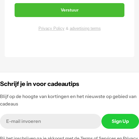
Verstuur
Privacy Policy
&
advertising terms
Schrijf je in voor cadeautips
Blijf op de hoogte van kortingen en het nieuwste op gebied van
cadeaus
Email
Sign Up
Bij het inschrijven ga je akkoord met de
Terms of Services
en
Privacy