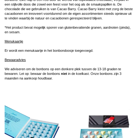
een stijlvolle doos die zowel een feest voor het oog als de smaakpapillen is. De
chocolade die we gebruiken is van Cacao Barry. Cacao Barry kiest met zorg de beste
cacaobonen en innoveert voortdurend om de eigen assortimenten steeds opnieuw uit
te vinden waarbij de natuur en cacaobonen gerespecteerd blijven.
*Het product bevat mogelijk sporen van glutenbevattende granen, aardnoten (pinda),
en sesam.
Menukaartje
Er wordt een menukaartje in het bonbondoosje toegevoegd.
Bewaaradvies
We adviseren om de bonbons op een donkere plek tussen de 13-18 graden te
bewaren. Let op: bewaar de bonbons
niet
in de koelkast. Onze bonbons zijn 3
maanden na aankoop houdbaar.