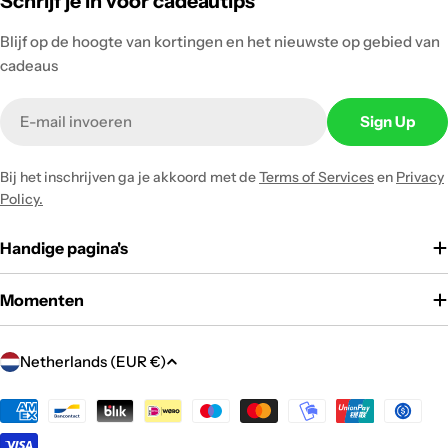
Schrijf je in voor cadeautips
Blijf op de hoogte van kortingen en het nieuwste op gebied van
cadeaus
Email
Sign Up
Bij het inschrijven ga je akkoord met de
Terms of Services
en
Privacy
Policy.
Handige pagina's
Momenten
C
Netherlands (EUR €)
o
u
Payment
methods
n