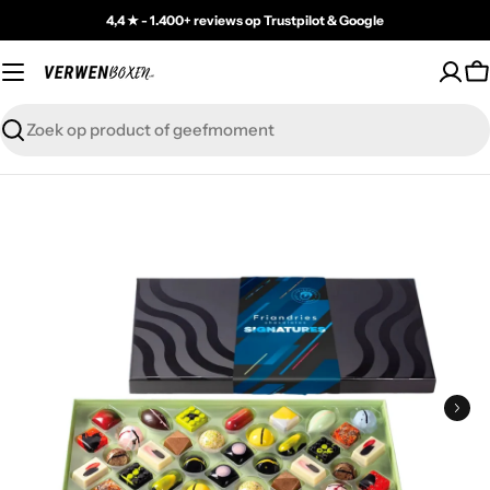
Skip
4,4 ★ - 1.400+ reviews op Trustpilot & Google
to
content
C
Zoeken