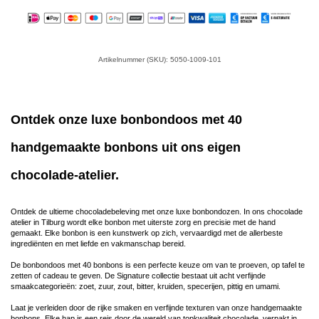
Artikelnummer (SKU): 5050-1009-101
Ontdek onze luxe bonbondoos met 40
handgemaakte bonbons uit ons eigen
chocolade-atelier.
Ontdek de ultieme chocoladebeleving met onze luxe bonbondozen. In ons chocolade
atelier in Tilburg wordt elke bonbon met uiterste zorg en precisie met de hand
gemaakt. Elke bonbon is een kunstwerk op zich, vervaardigd met de allerbeste
ingrediënten en met liefde en vakmanschap bereid.
De bonbondoos met 40 bonbons is een perfecte keuze om van te proeven, op tafel te
zetten of cadeau te geven. De Signature collectie bestaat uit acht verfijnde
smaakcategorieën: zoet, zuur, zout, bitter, kruiden, specerijen, pittig en umami.
Laat je verleiden door de rijke smaken en verfijnde texturen van onze handgemaakte
bonbons. Elke hap is een reis door de wereld van topkwaliteit chocolade, verpakt in