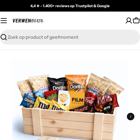
Skip
4,4 ★ - 1.400+ reviews op Trustpilot & Google
to
content
C
Zoeken