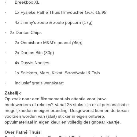
· Breekbox XL
· 1x Fysieke Pathé Thuis filmvoucher
t.w.v. €5,99
· 4x Jimmy’s zoete & zoute popcorn (17g)
· 2x Doritos Chips
· 2x Onmisbare M&M’s peanut
(45g)
· 2x Doritos Bits (30g)
· 4x Duyvis Nootjes
· 1x Snickers, Mars, Kitkat, Stroofwafel & Twix
· Inclusief gratis wenskaart
Zakelijk
Op zoek naar een filmmoment als attentie voor jouw
medewerkers of relaties? Vanaf 25 stuks zijn er al personalisatie
mogelijkheden in eigen branding. Desgewenst kunnen de boxen
voorzien worden van (sluit) sticker in eigen ontwerp,
opvulmateriaal in eigen kleur en volledig designbaar kaartje.
Over Pathé Thuis