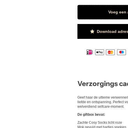
Voeg een 
Download adres
Verzorgings ca
Geef haar de ultieme verwenneri
liefde en ontspanning. Perfect v
welverdiend selfcare-moment.
De giftbox bevat:
Zachte Cosy Socks licht roze
Mok gevuld met hartjes spekjes