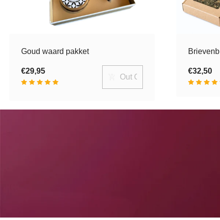
Goud waard pakket
Brievenbu
€29,95
€32,50
Out Of Stock