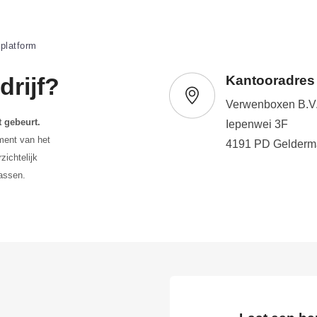
 platform
rijf?
Kantooradres
Verwenboxen B.V
 gebeurt.
Iepenwei 3F
ment van het
4191 PD Gelderm
zichtelijk
rassen.