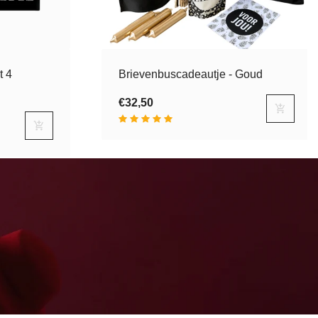
t 4
Brievenbuscadeautje - Goud
€32,50