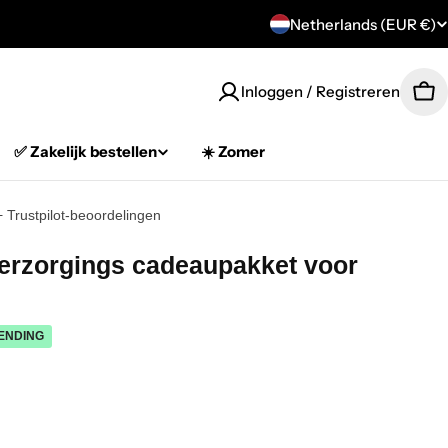
C
Netherlands (EUR €)
o
Inloggen / Registreren
Car
u
n
✅ Zakelijk bestellen
☀️ Zomer
t
+ Trustpilot-beoordelingen
r
Verzorgings cadeaupakket voor
y
/
ENDING
r
e