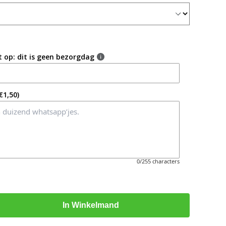
g
i
o
t op: dit is geen bezorgdag
n
€1,50)
0/255 characters
In Winkelmand