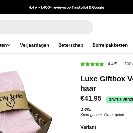
4,4 ★ - 1.400+ reviews op Trustpilot & Google
ten
Verjaardagen
Beterschap
Borrelpakketten
4,4/5 | 1.500
Luxe Giftbox 
haar
€41,95
GRATIS VERZ
G Gifts
Klein gebaar. Groot geluk.
Variant