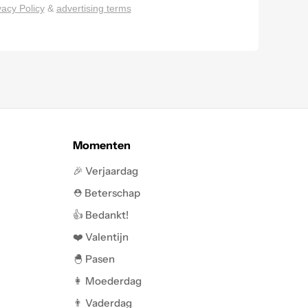
vacy Policy
&
advertising terms
Momenten
🎉 Verjaardag
⛑️ Beterschap
👍 Bedankt!
❤️ Valentijn
🐣 Pasen
👩 Moederdag
👨 Vaderdag