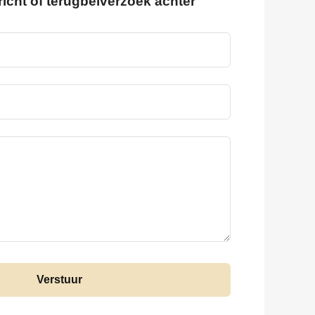
richt of terugbelverzoek achter
Verstuur