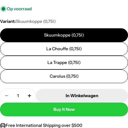
Op voorraad
Variant:
Skuumkoppe (0,75l)
Skuumkoppe (0,75l)
La Chouffe (0,75l)
La Trappe (0,75l)
Carolus (0,75l)
Quantity
In Winkelwagen
Decrease Quantity For Speciaalbier In Wijnkist
Increase Quantity For Speciaalbier In Wij
Buy It Now
Free International Shipping over $500