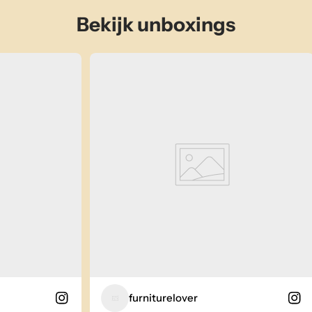
Bekijk unboxings
furniturelover