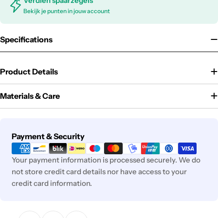
Verdien spaarzegels
Bekijk je punten in jouw account
Specifications
Product Details
Materials & Care
Payment
Payment & Security
methods
Your payment information is processed securely. We do
not store credit card details nor have access to your
credit card information.