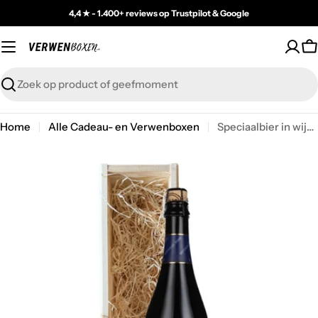
Skip
4,4 ★ - 1.400+ reviews op Trustpilot & Google
to
content
C
Zoeken
Home
Alle Cadeau- en Verwenboxen
Speciaalbier in wijnkist
Open media 0 in modal