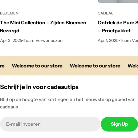
BLOEMEN
CADEAU
The Mini Collection – Zijden Bloemen
Ontdek de Pure 
Bezorgd
– Proefpakket
Apr 3, 2025
Team Verwenboxen
Apr 1, 2025
Team Ve
re
Welcome to our store
Welcome to our store
Welc
Schrijf je in voor cadeautips
Blijf op de hoogte van kortingen en het nieuwste op gebied van
cadeaus
Email
Sign Up