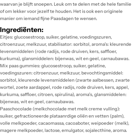
waarvan je blijft snoepen. Leuk om te delen met de hele familie
of om lekker voor jezelf te houden. Het is ook een originele
manier om iemand fijne Paasdagen te wensen.
Ingrediënten:
Eitjes: glucosestroop, suiker, gelatine, voedingszuren,
citroenzuur, melkzuur, stabilisator: sorbitol, aroma's: kleurende
levensmiddelen (rode radijs, rode druiven, kers, saffloer,
kurkuma), glansmiddelen: bijenwas, wit en geel, carnaubawas.
Mix paas gummies: glucosestroop, suiker, gelatine,
voedingszuren: citroenzuur, melkzuur, bevochtingsmiddel:
sorbitol, kleurende levensmiddelen (zwarte aalbessen, zwarte
wortel, zoete aardappel, rode radijs, rode druiven, kers, appel,
kurkuma, saffloer, citroen, spirulina), aroma's, glansmiddelen:
bijenwas, wit en geel, carnaubawas.
Paaschocolade (melkchocolade met melk creme vulling):
suiker, gefractioneerde plataanrdige oliën en vetten (palm),
volle melkpoeder, cacaomassa, cacoaboter, weipoeder (melk),
magere melkpoeder, lactose, emulgator, sojalecthine, aroma.