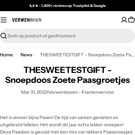
Skip
4,4 ★ - 1.400+ reviews op Trustpilot & Google
to
content
C
Zoeken
Home
News
THESWEETESTGIFT - Snoepdoos Zoete Paasgroetjes
THESWEETESTGIFT -
Snoepdoos Zoete Paasgroetjes
Mar 31, 2022
Verwenboxen - Klantenservice
Het is alweer bijna Pasen! De tijd van samen genieten en
uitgebreid tafelen. Het wordt dit jaar extra lekker snoepen!
Deze Paasbox is gevuld met een mix van lekkere Paassnoepjes