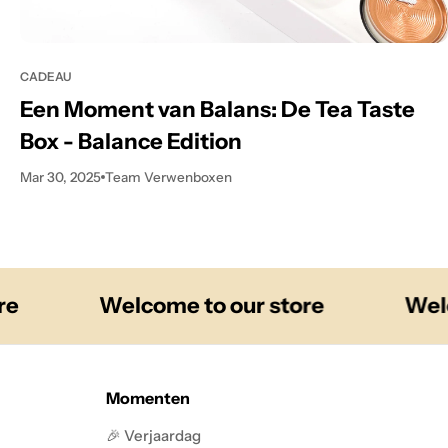
CADEAU
Een Moment van Balans: De Tea Taste
Box - Balance Edition
Mar 30, 2025
Team Verwenboxen
Welcome to our store
Welcom
Momenten
🎉 Verjaardag