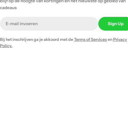
Blijf op de hoogte van kortingen en het nieuwste op gebied van
cadeaus
Email
Sign Up
Bij het inschrijven ga je akkoord met de
Terms of Services
en
Privacy
Policy.