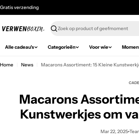
Skip
Gratis verzending
to
content
Zoeken
Alle cadeau's
Categorieën
Voor wie
Momen
Home
News
Macarons Assortiment: 15 Kleine Kunstwerkj
CAD
Macarons Assortimen
Kunstwerkjes om va
Mar 22, 2025
Tea