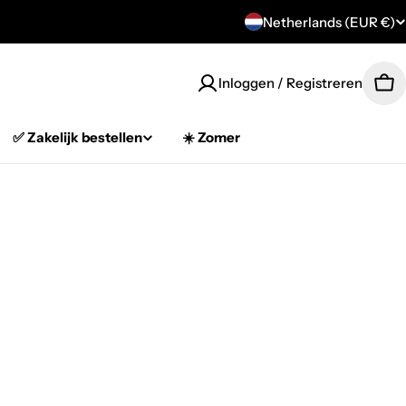
C
Netherlands (EUR €)
o
Inloggen / Registreren
Car
u
n
✅ Zakelijk bestellen
☀️ Zomer
t
r
y
/
r
e