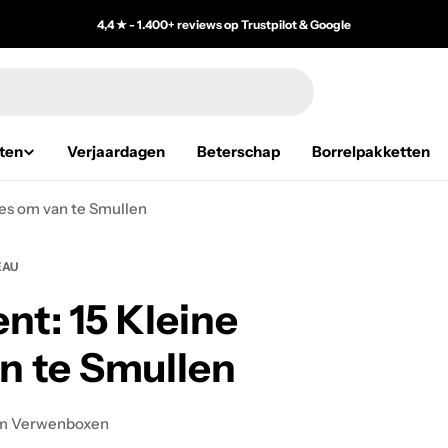
4,4 ★ - 1.400+ reviews op Trustpilot & Google
ten
Verjaardagen
Beterschap
Borrelpakketten
es om van te Smullen
EAU
t: 15 Kleine
n te Smullen
m Verwenboxen