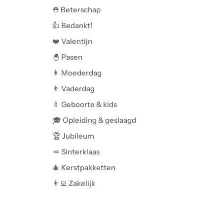
⛑️ Beterschap
👍 Bedankt!
❤️ Valentijn
🐣 Pasen
👩 Moederdag
👨 Vaderdag
🍼 Geboorte & kids
🎓 Opleiding & geslaagd
🏆 Jubileum
🥕 Sinterklaas
🎄 Kerstpakketten
👨‍💻 Zakelijk