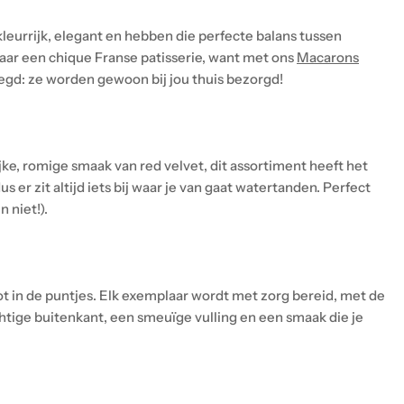
 kleurrijk, elegant en hebben die perfecte balans tussen
naar een chique Franse patisserie, want met ons
Macarons
zegd: ze worden gewoon bij jou thuis bezorgd!
ijke, romige smaak van red velvet, dit assortiment heeft het
 er zit altijd iets bij waar je van gaat watertanden. Perfect
 niet!).
t in de puntjes. Elk exemplaar wordt met zorg bereid, met de
chtige buitenkant, een smeuïge vulling en een smaak die je